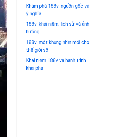
Khám phá 188v: nguồn gốc và
ý nghĩa
188v: khái niệm, lịch sử và ảnh
hưởng
188v: một khung nhìn mới cho
thế giới số
Khai niem 188v va hanh trinh
khai pha