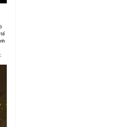
ó
 tế
ành
.