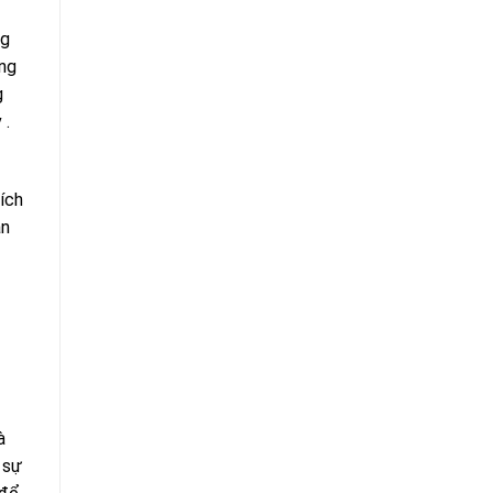
ng
ông
g
 .
ích
ắn
à
 sự