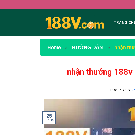
Skip
to
content
TRANG CH
Home
»
HƯỚNG DẪN
»
nhận thư
nhận thưởng 188v –
POSTED ON
2
25
Th04