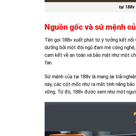
tại 188v 
Nguồn gốc và sứ mệnh củ
Tên gọi 188v xuất phát từ ý tưởng kết nối 
dưỡng bởi một đội ngũ đam mê công nghệ, 
cam kết về an toàn và bảo mật như một c
fan.
Sứ mệnh của tại 188v là mang lại trải nghiệ
này, các cột mốc như ra mắt tính năng bảo
vững. Từ đó, 188v được xem như một người