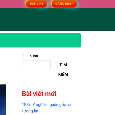
ĐĂNG KÝ
ĐĂNG NHẬP
Tìm kiếm
TÌM
KIẾM
Bài viết mới
188v: Ý nghĩa, nguồn gốc và
tương lai