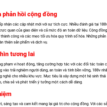
à phản hồi cộng đồng
ếp nhận các cập nhật mới với sự tích cực. Nhiều đánh giá tại 188
h trực quan của giao diện và cả mức độ an toàn dữ liệu. Cộng đồn
 thành công và các mẹo tối ưu hóa quy trình số hóa. Những phản 
àn thiện sản phẩm và dịch vụ.
hìn tương lai
ộng phạm vi hoạt động, tăng cường hợp tác với các đối tác toàn 
ng vào trải nghiệm người dùng, an toàn và tính bền vững, 188v nh
 nghệ cho nhiều khu vực. Mục tiêu là xây dựng một hệ sinh thái
ạo, chia sẻ và phát triển ý tưởng một cách dễ dàng.
ghiệm
rì, sáng tạo và cam kết mang lại giá trị cho cộng đồng. Với các s