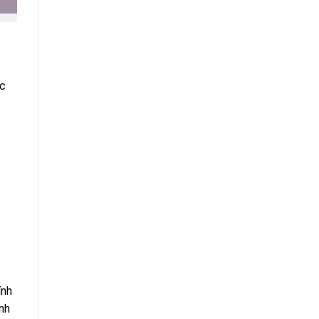
ác
ính
nh