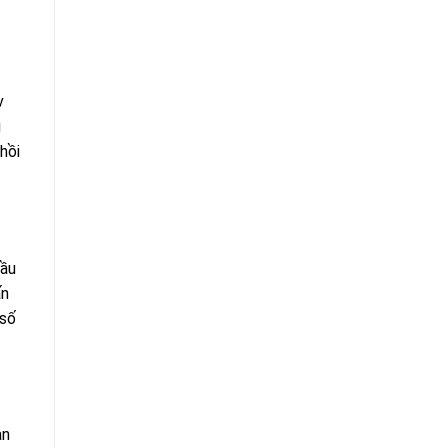
v
g
hồi
cầu
ấn
 số
ản