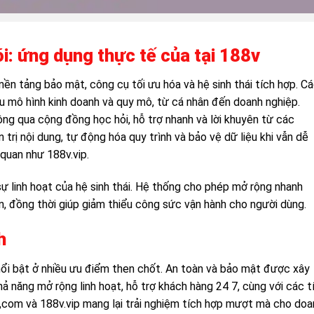
õi: ứng dụng thực tế của tại 188v
n tảng bảo mật, công cụ tối ưu hóa và hệ sinh thái tích hợp. C
ều mô hình kinh doanh và quy mô, từ cá nhân đến doanh nghiệp.
ng qua cộng đồng học hỏi, hỗ trợ nhanh và lời khuyên từ các
rị nội dung, tự động hóa quy trình và bảo vệ dữ liệu khi vẫn dễ
 quan như 188v.vip.
sự linh hoạt của hệ sinh thái. Hệ thống cho phép mở rộng nhanh
àn, đồng thời giúp giảm thiểu công sức vận hành cho người dùng.
h
 nổi bật ở nhiều ưu điểm then chốt. An toàn và bảo mật được xây
hả năng mở rộng linh hoạt, hỗ trợ khách hàng 24 7, cùng với các t
8v,com và 188v.vip mang lại trải nghiệm tích hợp mượt mà cho doa