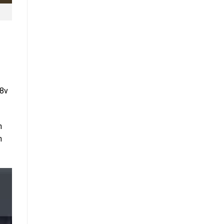
88v
h
n