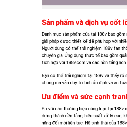
Sản phẩm và dịch vụ cốt l
Danh mục sản phẩm của tại 188v bao gồm nề
giải pháp được thiết kế để phù hợp với nhi
Người dùng có thể trải nghiệm 188v fan thô
chuyên gia. Ứng dụng thực tế bao gồm quản t
tích hợp với 188v,com và các nền tảng liên
Bạn có thể trải nghiệm tại 188v và thấy rõ 
chóng mà vẫn duy trì tính ổn định và an to
Ưu điểm và sức cạnh tran
So với các thương hiệu cùng loại, tại 188v
dựng thành nền tảng, hiệu suất xử lý cao, k
năng đổi mới liên tục. Hệ sinh thái của 18