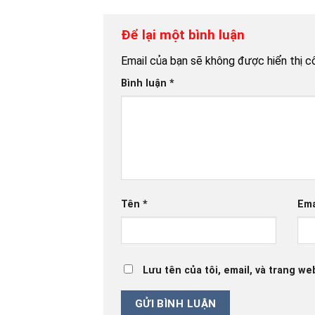
Để lại một bình luận
Email của bạn sẽ không được hiển thị cô
Bình luận
*
Tên
*
Ema
Lưu tên của tôi, email, và trang we