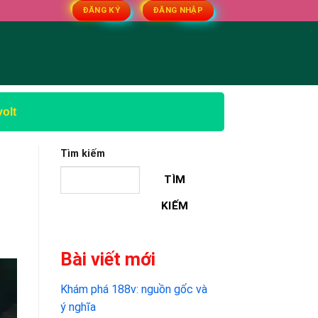
ĐĂNG KÝ
ĐĂNG NHẬP
volt
Tìm kiếm
TÌM
KIẾM
Bài viết mới
Khám phá 188v: nguồn gốc và
ý nghĩa