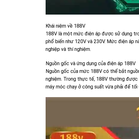
Khái niệm về 188V
188V là một mức điện áp được sử dụng tro
phổ biến như 120V và 230V. Mức điện áp này
nghiệp và thí nghiệm.
Nguồn gốc và ứng dụng của điện áp 188V
Nguồn gốc của mức 188V có thể bắt nguồn 
nghiệm. Trong thực tế, 188V thường được 
máy móc chạy ở công suất vừa phải để tối 