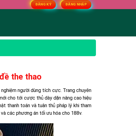
ĐĂNG KÝ
ĐĂNG NHẬP
đề the thao
i nghiệm người dùng tích cực. Trang chuyên
mới cho tới cược thủ dày dặn nâng cao hiệu
mật thanh toán và tuân thủ pháp lý khi tham
g và các phương án tối ưu hóa cho 188v.