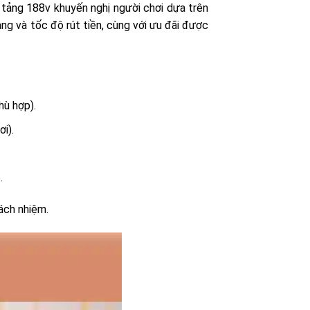
 tảng 188v khuyến nghị người chơi dựa trên
ng và tốc độ rút tiền, cùng với ưu đãi được
hù hợp).
i).
.
ách nhiệm.