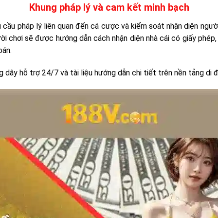
Khung pháp lý và cam kết minh bạch
 cầu pháp lý liên quan đến cá cược và kiểm soát nhận diện ngườ
ời chơi sẽ được hướng dẫn cách nhận diện nhà cái có giấy phép,
oán.
dây hỗ trợ 24/7 và tài liệu hướng dẫn chi tiết trên nền tảng di