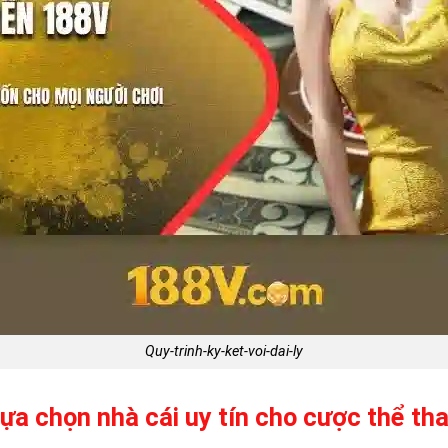
Quy-trinh-ky-ket-voi-dai-ly
ựa chọn nhà cái uy tín cho cược thể th