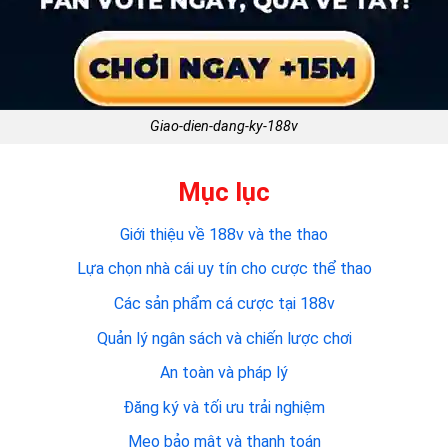
Giao-dien-dang-ky-188v
Mục lục
Giới thiệu về 188v và the thao
Lựa chọn nhà cái uy tín cho cược thể thao
Các sản phẩm cá cược tại 188v
Quản lý ngân sách và chiến lược chơi
An toàn và pháp lý
Đăng ký và tối ưu trải nghiệm
Mẹo bảo mật và thanh toán