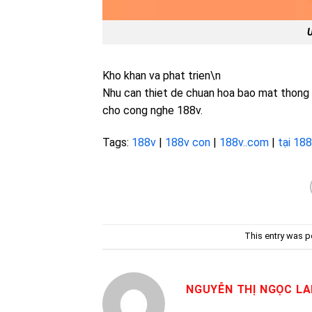
U
Kho khan va phat trien
\n
Nhu can thiet de chuan hoa bao mat thong tin
cho cong nghe 188v.
Tags:
188v
|
188v con
|
188v..com
|
tại 18
This entry was p
NGUYỄN THỊ NGỌC L