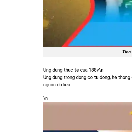
Tien
Ung dung thuc te cua 188v
\n
Ung dung trong dong co tu dong, he thong d
nguon du lieu.
\n