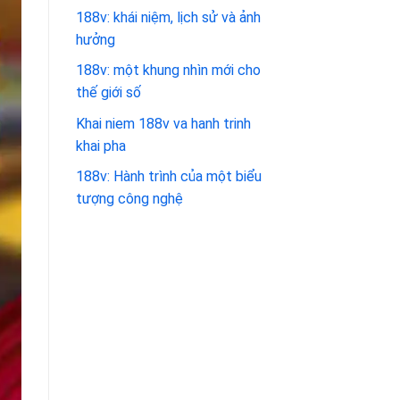
188v: khái niệm, lịch sử và ảnh
hưởng
188v: một khung nhìn mới cho
thế giới số
Khai niem 188v va hanh trinh
khai pha
188v: Hành trình của một biểu
tượng công nghệ