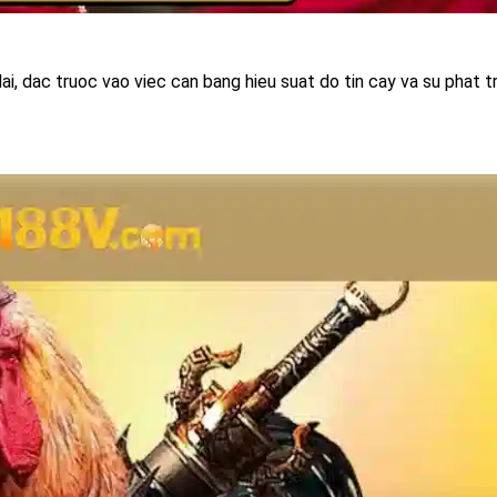
i, dac truoc vao viec can bang hieu suat do tin cay va su phat t