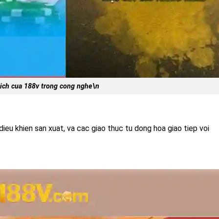
 ich cua 188v trong cong nghe\n
ieu khien san xuat, va cac giao thuc tu dong hoa giao tiep voi