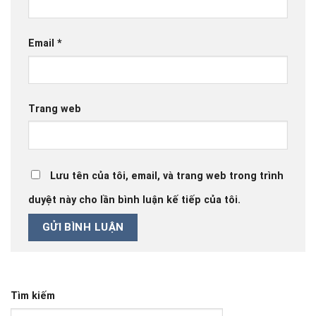
Email
*
Trang web
Lưu tên của tôi, email, và trang web trong trình
duyệt này cho lần bình luận kế tiếp của tôi.
Tìm kiếm