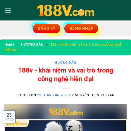
Skip
to
content
ĐĂNG KÝ
ĐĂNG NHẬP
Home
»
HƯỚNG DẪN
»
188v - khái niệm và vai trò trong công nghệ
hiện đại
HƯỚNG DẪN
188v - khái niệm và vai trò trong
công nghệ hiện đại
POSTED ON
23 THÁNG 06, 2026
BY
NGUYỄN THỊ NGỌC LAN
23
Th06