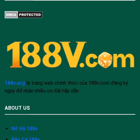
188v.org
là trang web chính thức của 188v.com đăng ký
ngay để nhận nhiều ưu đãi hấp dẫn
ABOUT US
Nổ Hũ 188v
Bắn Cá 188v