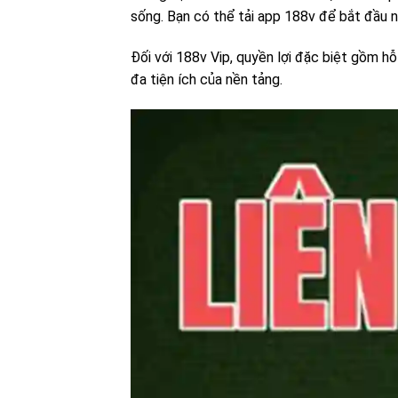
sống. Bạn có thể tải app 188v để bắt đầu nh
Đối với 188v Vip, quyền lợi đặc biệt gồm hỗ
đa tiện ích của nền tảng.