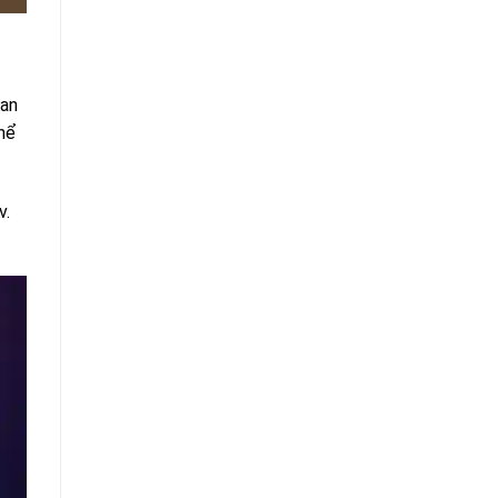
 an
hể
v.