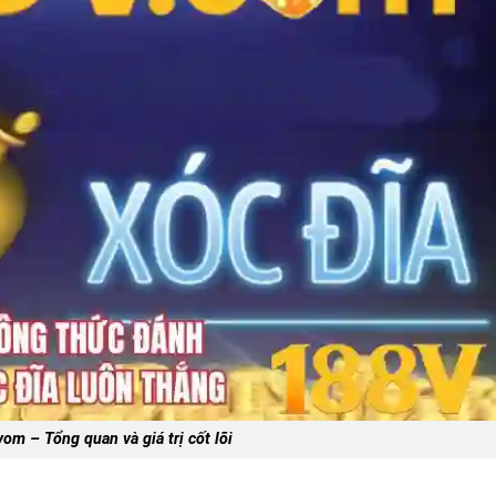
om – Tổng quan và giá trị cốt lõi