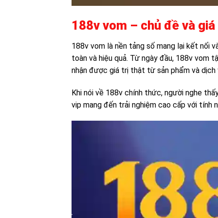
188v vom – chủ đề và giá t
188v vom là nền tảng số mang lại kết nối v
toàn và hiệu quả. Từ ngày đầu, 188v vom tậ
nhận được giá trị thật từ sản phẩm và dịch 
Khi nói về 188v chính thức, người nghe thấy
vip mang đến trải nghiệm cao cấp với tính n