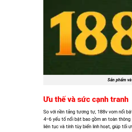
Sản phẩm và 
Ưu thế và sức cạnh tranh
So với nền tảng tương tự, 188v vom nổi bật 
4–6 yếu tố nổi bật bao gồm an toàn thông ti
liên tục và tính tùy biến linh hoạt, giúp tố