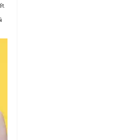
ết.
i