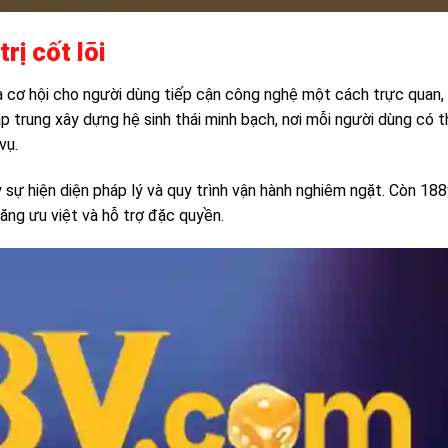
rị cốt lõi
à cơ hội cho người dùng tiếp cận công nghệ một cách trực quan,
p trung xây dựng hệ sinh thái minh bạch, nơi mỗi người dùng có t
vụ.
 sự hiện diện pháp lý và quy trình vận hành nghiêm ngặt. Còn 188
ăng ưu việt và hỗ trợ đặc quyền.