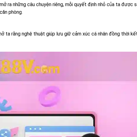
 mở ra những câu chuyện riêng, mỗi quyết định nhỏ của ta được s
 căn phòng.
nhở ta rằng nghệ thuật giúp lưu giữ cảm xúc cá nhân đồng thời kế