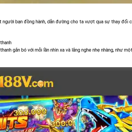
t người bạn đồng hành, dẫn đường cho ta vượt qua sự thay đổi 
 thanh
anh gắn bó với mỗi lần nhìn xa và lắng nghe nhẹ nhàng, như mộ