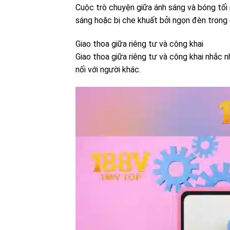
Cuộc trò chuyện giữa ánh sáng và bóng tối
sáng hoặc bị che khuất bởi ngọn đèn trong
Giao thoa giữa riêng tư và công khai
Giao thoa giữa riêng tư và công khai nhắc 
nối với người khác.