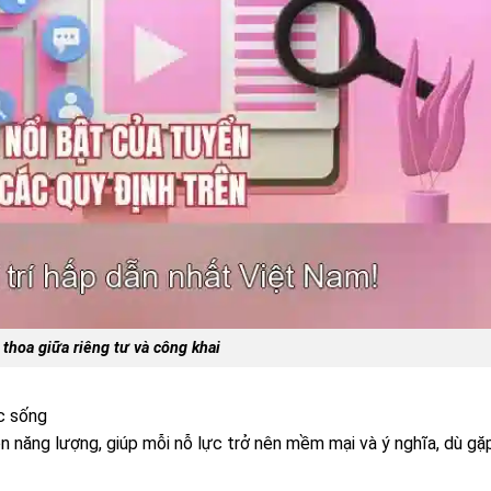
 thoa giữa riêng tư và công khai
c sống
ồn năng lượng, giúp mỗi nỗ lực trở nên mềm mại và ý nghĩa, dù gặ