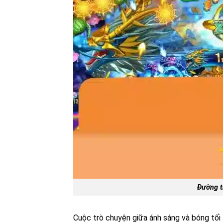
Đường t
Cuộc trò chuyện giữa ánh sáng và bóng tối