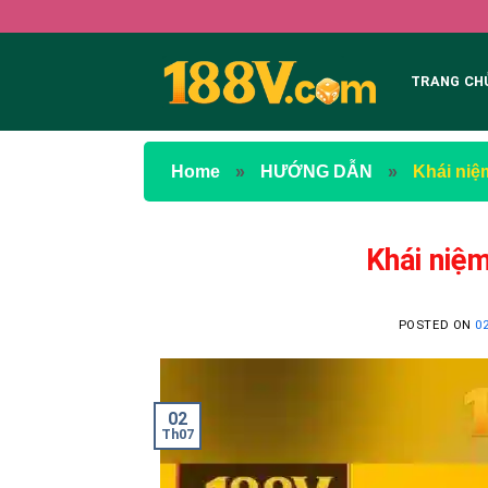
Skip
to
content
TRANG CH
Home
»
HƯỚNG DẪN
»
Khái niệ
Khái niệm
POSTED ON
0
02
Th07