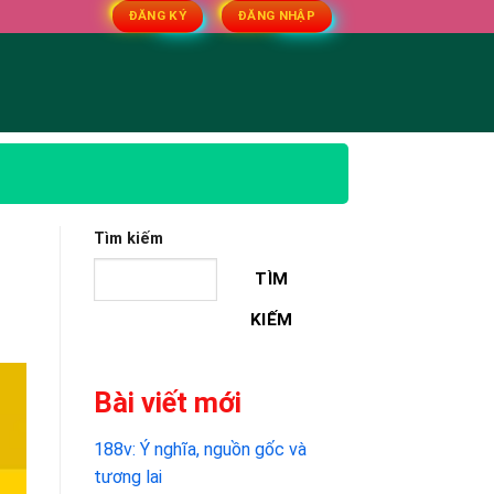
ĐĂNG KÝ
ĐĂNG NHẬP
Tìm kiếm
TÌM
KIẾM
Bài viết mới
188v: Ý nghĩa, nguồn gốc và
tương lai