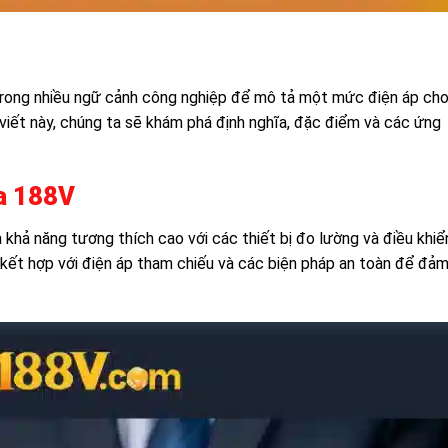
trong nhiều ngữ cảnh công nghiệp để mô tả một mức điện áp ch
viết này, chúng ta sẽ khám phá định nghĩa, đặc điểm và các ứng
a 188V
 khả năng tương thích cao với các thiết bị đo lường và điều khiể
 kết hợp với điện áp tham chiếu và các biện pháp an toàn để đả