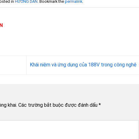
osted in
HƯỚNG DẪN
. Bookmark the
permalink
.
AN
Khái niệm và ứng dụng của 188V trong công nghệ
ng khai.
Các trường bắt buộc được đánh dấu
*