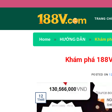
Skip
to
content
TRANG CH
Home
»
HƯỚNG DẪN
»
Khám phá
Khám phá 188V: 
POSTED ON
1
12
Th05