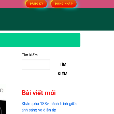
ĐĂNG KÝ
ĐĂNG NHẬP
Tìm kiếm
TÌM
KIẾM
Bài viết mới
Khám phá 188v: hành trình giữa
ánh sáng và điện áp