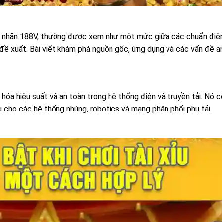
ắn nhãn 188V, thường được xem như một mức giữa các chuẩn điệ
đề xuất. Bài viết khám phá nguồn gốc, ứng dụng và các vấn đề a
hóa hiệu suất và an toàn trong hệ thống điện và truyền tải. Nó c
vụ cho các hệ thống nhúng, robotics và mạng phân phối phụ tải.