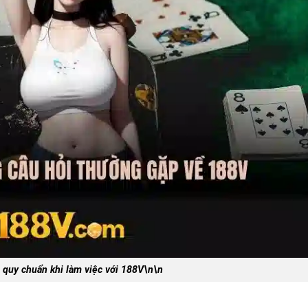
 quy chuẩn khi làm việc với 188V\n\n