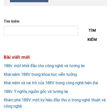
Tìm kiếm
TÌM
KIẾM
Bài viết mới
188v: một khởi đầu cho công nghệ và tương lai
Khái niệm 188V trong khoa học viễn tưởng
Khái niệm và vai trò của 188V trong công nghệ hiện đại
188v: Ý nghĩa, nguồn gốc và tương lai
Khám phá 188V: một ký hiệu đầy thú vị trong nghệ thuật và
công nghệ