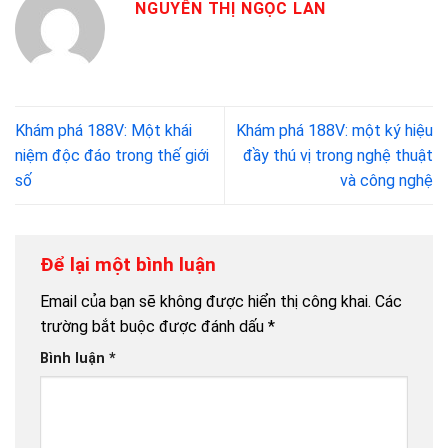
NGUYỄN THỊ NGỌC LAN
Khám phá 188V: Một khái
Khám phá 188V: một ký hiệu
niệm độc đáo trong thế giới
đầy thú vị trong nghệ thuật
số
và công nghệ
Để lại một bình luận
Email của bạn sẽ không được hiển thị công khai.
Các
trường bắt buộc được đánh dấu
*
Bình luận
*