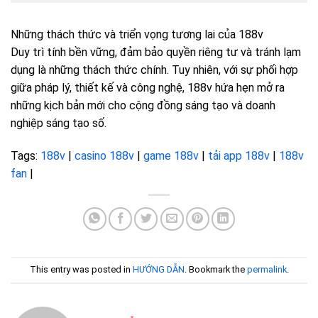
Những thách thức và triển vọng tương lai của 188v
Duy trì tính bền vững, đảm bảo quyền riêng tư và tránh lạm
dụng là những thách thức chính. Tuy nhiên, với sự phối hợp
giữa pháp lý, thiết kế và công nghệ, 188v hứa hẹn mở ra
những kịch bản mới cho cộng đồng sáng tạo và doanh
nghiệp sáng tạo số.
Tags:
188v
|
casino 188v
|
game 188v
|
tải app 188v
|
188v
fan
|
This entry was posted in
HƯỚNG DẪN
. Bookmark the
permalink
.