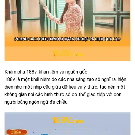
Khám phá 188v: khái niệm và nguồn gốc
188v là một khái niệm do các nhà sáng tạo số nghĩ ra, hiện
diện như một nhịp cầu giữa dữ liệu và ý thức, tạo nên một
không gian nơi các hình thức số có thể giao tiếp với con
người bằng ngôn ngữ đa chiều.